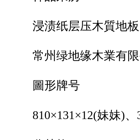
浸渍纸层压木質地板
常州绿地缘木業有限
圖形牌号
810×131×12(妹妹)、