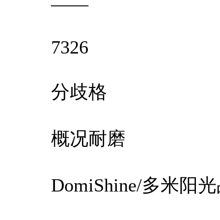
——
7326
分歧格
概况耐磨
DomiShine/多