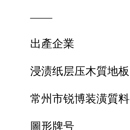
——
出產企業
浸渍纸层压木質地板
常州市锐博装潢質料
圖形牌号