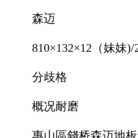
森迈
810×132×12（妹妹)/2
分歧格
概况耐磨
惠山區錢桥森迈地板