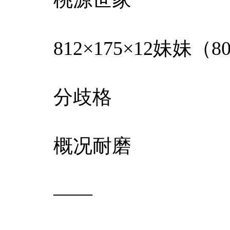
812×175×12妹妹（8
分歧格
概况耐磨
——