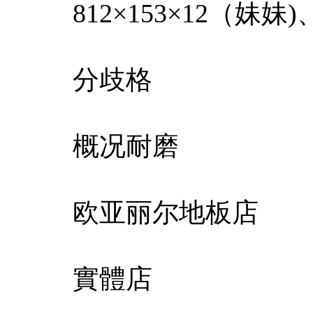
812×153×12（妹妹)、
分歧格
概况耐磨
欧亚丽尔地板店
實體店