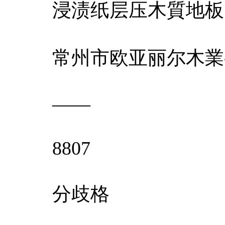
浸渍纸层压木質地板
常州市欧亚丽尔木業
——
8807
分歧格