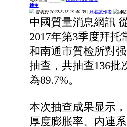
樓主
發表於 2022-5-15 19:40:35
|
只看該作者
中國質量消息網訊 
2017年第3季度拜
和南通市質检所對强
抽查，共抽查136批
為89.7%。
本次抽查成果显示，
厚度膨胀率、内連系