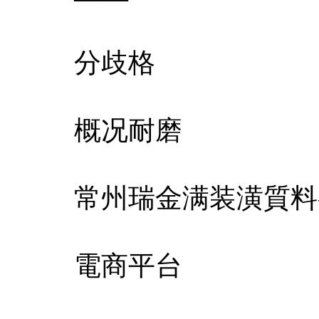
分歧格
概况耐磨
常州瑞金满装潢質料
電商平台