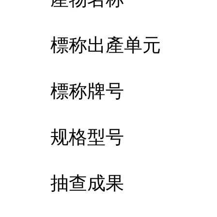
標称出產单元
標称牌号
规格型号
抽查成果