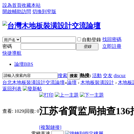
設為首頁
收藏本站
開啟輔助訪問
切換到窄版
找回密碼
自動登錄
密碼
立即註冊
登錄
快捷導航
論壇
BBS
搜索
熱搜:
活動
交友
discuz
搜索
台北木地板裝潢設計交流論壇
»
論壇
›
木地板裝潢設計
›
木地板
返回列表
江苏省質监局抽查136
查看:
1029
|
回復:
0
[複製鏈接]
電梯直達