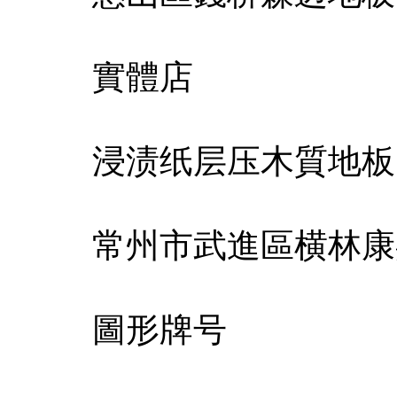
實體店
浸渍纸层压木質地板
常州市武進區横林康
圖形牌号