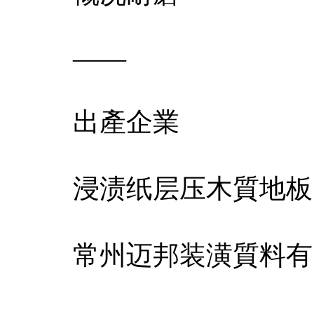
——
出產企業
浸渍纸层压木質地板
常州迈邦装潢質料有