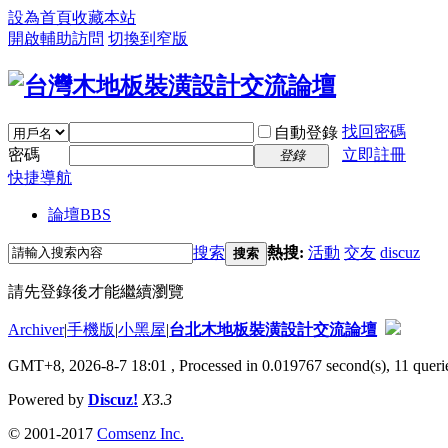
設為首頁
收藏本站
開啟輔助訪問
切換到窄版
找回密碼
自動登錄
密碼
立即註冊
登錄
快捷導航
論壇
BBS
搜索
熱搜:
活動
交友
discuz
搜索
請先登錄後才能繼續瀏覽
Archiver
|
手機版
|
小黑屋
|
台北木地板裝潢設計交流論壇
GMT+8, 2026-8-7 18:01
, Processed in 0.019767 second(s), 11 querie
Powered by
Discuz!
X3.3
© 2001-2017
Comsenz Inc.