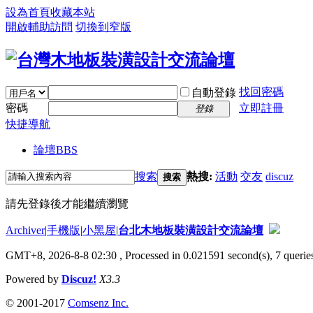
設為首頁
收藏本站
開啟輔助訪問
切換到窄版
找回密碼
自動登錄
密碼
立即註冊
登錄
快捷導航
論壇
BBS
搜索
熱搜:
活動
交友
discuz
搜索
請先登錄後才能繼續瀏覽
Archiver
|
手機版
|
小黑屋
|
台北木地板裝潢設計交流論壇
GMT+8, 2026-8-8 02:30
, Processed in 0.021591 second(s), 7 queries
Powered by
Discuz!
X3.3
© 2001-2017
Comsenz Inc.