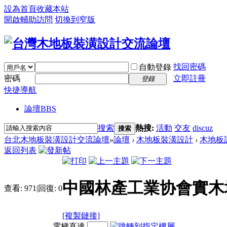
設為首頁
收藏本站
開啟輔助訪問
切換到窄版
找回密碼
自動登錄
密碼
立即註冊
登錄
快捷導航
論壇
BBS
搜索
熱搜:
活動
交友
discuz
搜索
台北木地板裝潢設計交流論壇
»
論壇
›
木地板裝潢設計
›
木地板
返回列表
中國林產工業协會實木地
查看:
971
|
回復:
0
[複製鏈接]
電梯直達