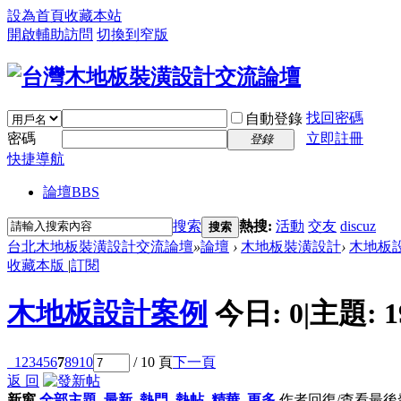
設為首頁
收藏本站
開啟輔助訪問
切換到窄版
找回密碼
自動登錄
密碼
立即註冊
登錄
快捷導航
論壇
BBS
搜索
熱搜:
活動
交友
discuz
搜索
台北木地板裝潢設計交流論壇
»
論壇
›
木地板裝潢設計
›
木地板
收藏本版
|
訂閱
木地板設計案例
今日:
0
|
主題:
1
1
2
3
4
5
6
7
8
9
10
/ 10 頁
下一頁
返 回
新窗
全部主題
最新
熱門
熱帖
精華
更多
作者
回復/查看
最後