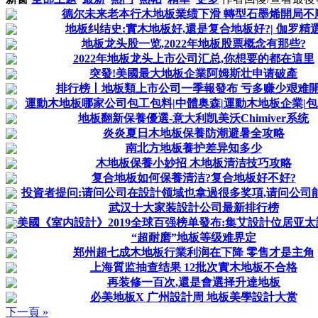
德尔未来老本行木地板業绩下滑 轉型石墨烯開局不
地板纠结史:實木地板好,還是复合地板好?| 伽罗精
地板龙头股一览,2022年地板股票概念有那些?
2022年地板龙头上市公司汇总,你想要的都在這里
突發!美國最大地板企業阿姆斯壮申请破產
排行榜丨地板類上市公司一季報發布 亏多赚少艰难
運動木地板哪家公司包工包料|中體奥森|運動木地板企業|
地板翻新保養優選-意大利凯美沃Chimiver系统
炎炎夏日木地板保養防潮避暑全攻略
南北方地板養护差异知多少
木地板保養小妙招 木地板清洁技巧攻略
复合地板如何保養清洁?复合地板好不好?
投資者提问:请问公司在設計领域也拿過很多奖項,请问公司能否
武汉十大家装設計公司最新排行榜
美國《室内設計》2019全球百强榜单發布:集艾設計位居亚太設
“超耐磨”地板等级难界定
郑州超七成木地板行業利润在下降 零售才是主角
上海質监抽查结果 12批次實木地板不合格
再装修一百次,還是會選择升達地板
必美地板X 广州設計周 地板美學設計大赏
下一頁 »